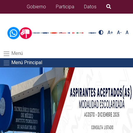
/usr/bin/ruby /www/wwwroot/sjuanrio.tecnm.mx/api/article.rb
Gobierno
Participa
Datos
B�squeda
alumnos/residenciasSalida del comando:
A+
A-
A
Menú
Menú Principal