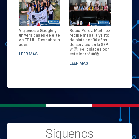
ANZA
Viajamos a Google y
Rocío Pérez Martínez
ENECB-CE
,
universidades de élite
recibe medalla y fistol
Arrancamo
EN EL
en EE.UU. Descúbrelo
de plata por 30 años
del ITSJR i
L
aquí.
de servicio en la SEP
batalla. 3
NCE
🎉👏 ¡Felicidades por
32 hombr
LEER MÁS
este logro! 💼📚
compiten
.
sede naci
LEER MÁS
LEER MÁS
Síguenos