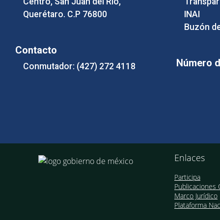
Centro, San Juan del Río,
Transpar
Querétaro. C.P 76800
INAI
Buzón de
Contacto
Número de
Conmutador: (427) 272 4118
Enlaces
Participa
Publicaciones O
Marco Jurídico
Plataforma Nac