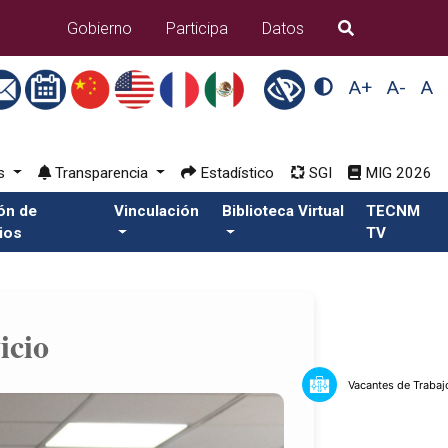
B�squeda
Gobierno
Participa
Datos
A+
A-
A
os
Transparencia
Estadístico
SGI
MIG 2026
ión de
Vinculación
Biblioteca Virtual
TECNM
ios
TV
icio
Vacantes de Trabaj