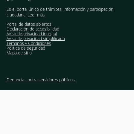
Es el portal único de trámites, información y participación
ciudadana.
Leer más
Portal de datos abiertos
Declaración de accesibilidad
Aviso de privacidad integral
Aviso de privacidad simplificado
Términos y Condiciones
Política de seguridad
Mapa de sitio
Denuncia contra servidores públicos