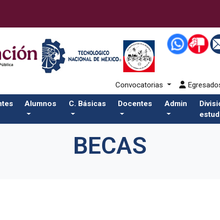
Convocatorias
Egresad
ntes
Alumnos
C. Básicas
Docentes
Admin
Divis
estud
BECAS