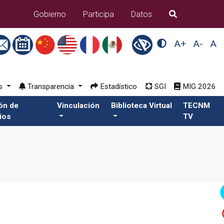
B�squeda
Gobierno
Participa
Datos
A+
A-
A
os
Transparencia
Estadístico
SGI
MIG 2026
ión de
Vinculación
Biblioteca Virtual
TECNM
ios
TV
Vacantes de Trabaj