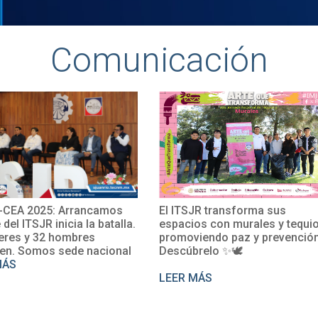
Comunicación
EA 2025: Arrancamos
El ITSJR transforma sus
el ITSJR inicia la batalla.
espacios con murales y tequio,
es y 32 hombres
promoviendo paz y prevención.
. Somos sede nacional
Descúbrelo ✨🕊
S
LEER MÁS