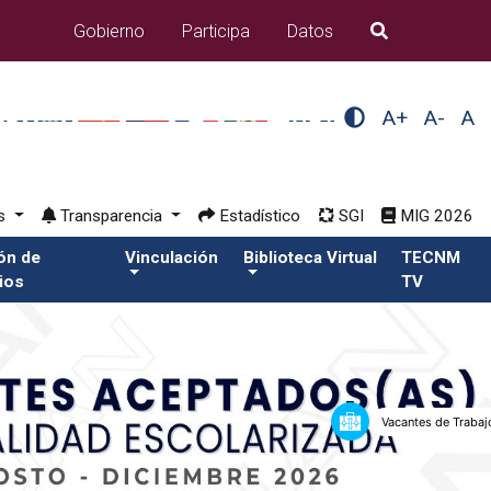
Gobierno
Participa
Datos
B�squeda
A+
A-
A
os
Transparencia
Estadístico
SGI
MIG 2026
ión de
Vinculación
Biblioteca Virtual
TECNM
ios
TV