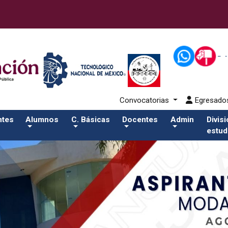
alumnos/residenciasSalida del comando:
Convocatorias
Egresad
ntes
Alumnos
C. Básicas
Docentes
Admin
Divis
estud