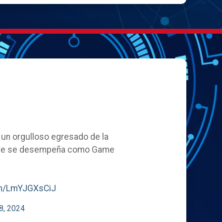
, un orgulloso egresado de la
ente se desempeña como Game
com/LmYJGXsCiJ
8, 2024