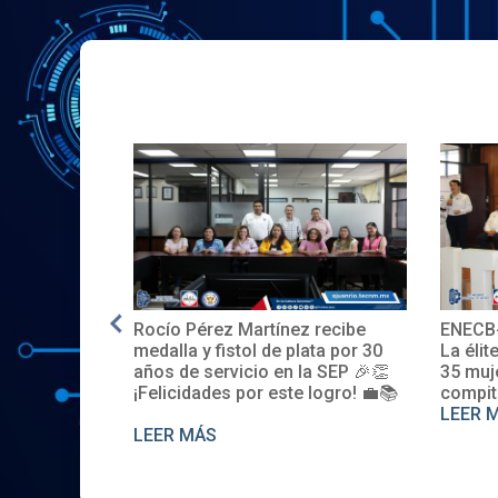
Rocío Pérez Martínez recibe
ENECB-C
en EE.UU.
medalla y fistol de plata por 30
La élite d
años de servicio en la SEP 🎉👏
35 mujer
¡Felicidades por este logro! 💼📚
compiten
LEER MÁ
LEER MÁS