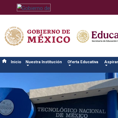
/usr/bin/ruby /www/wwwroot/sjuanrio.tecnm.mx/api/article.rb 
Inicio
Nuestra Institución
Oferta Educativa
Aspira