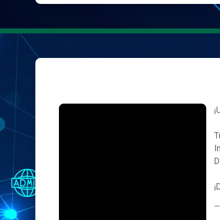
¡
T
I
D
¡
—