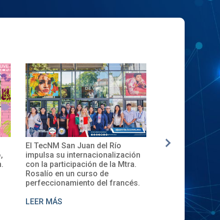
El TecNM San Juan del Río
✨🎓Toma de Prote
impulsa su internacionalización
Local del XXXII 
con la participación de la Mtra.
en el TecNM San J
Rosalío en un curso de
perfeccionamiento del francés.
LEER MÁS
LEER MÁS