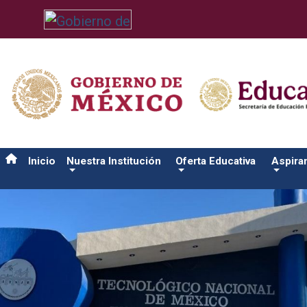
/usr/bin/ruby /www/wwwroot/sjuanrio.tecnm.mx/api/article.rb 
Inicio
Nuestra Institución
Oferta Educativa
Aspira