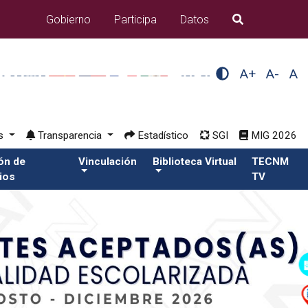
Gobierno
Participa
Datos
B�squeda
A+
A-
A
os
Transparencia
Estadístico
SGI
MIG 2026
ión de
Vinculación
Biblioteca Virtual
TECNM
ios
TV