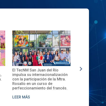
✨🎓Toma de Protesta del Comité
La nueva gen
ación
Local del XXXII ENECB-CEA 2025
inicia en el 
tra.
en el TecNM San Juan del Río
Descubre la 
de Cursos 2
ncés.
LEER MÁS
LEER MÁS