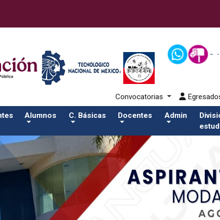
alumnos/residenciasSalida del comando:
Convocatorias
Egresad
ntes
Alumnos
C. Básicas
Docentes
Admin
Divis
estud