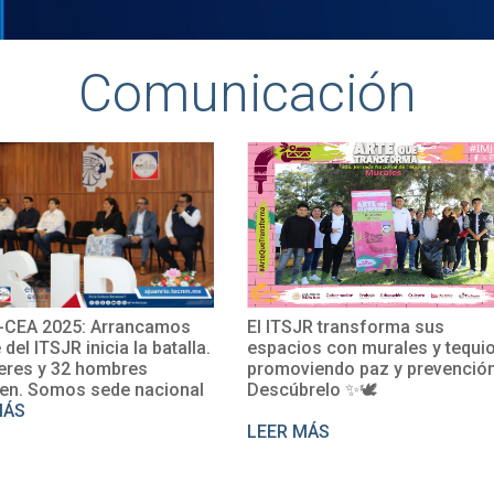
Comunicación
ITSJR transforma sus
El TecNM San Juan del Río
acios con murales y tequio,
impulsa su internacionaliz
moviendo paz y prevención.
con la participación de la M
cúbrelo ✨🕊
Rosalío en un curso de
perfeccionamiento del fra
ER MÁS
LEER MÁS