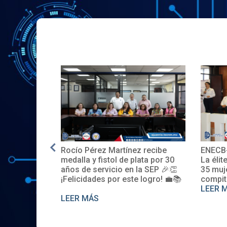
ínez recibe
ENECB-CEA 2025: Arrancamos
El 
e plata por 30
La élite del ITSJR inicia la batalla.
esp
en la SEP 🎉👏
35 mujeres y 32 hombres
pro
ste logro! 💼📚
compiten. Somos sede nacional
Des
LEER MÁS
LE