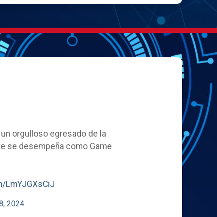
, un orgulloso egresado de la
ente se desempeña como Game
com/LmYJGXsCiJ
8, 2024