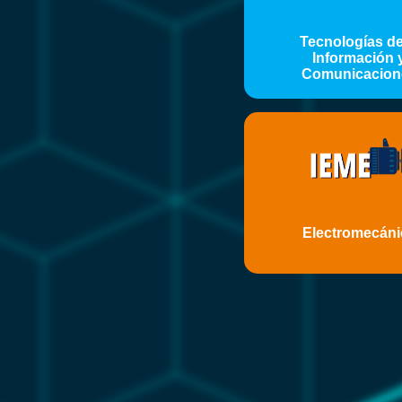
Tecnologías de
Información 
Comunicacion
Electromecáni