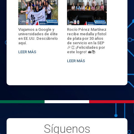
Viajamos a Google y
Rocío Pérez Martínez
ENECB-CEA 2025:
universidades de élite
recibe medalla y fistol
Arrancamos La éli
en EE.UU. Descúbrelo
de plata por 30 años
del ITSJR inicia la
aquí.
de servicio en la SEP
batalla. 35 mujere
🎉👏 ¡Felicidades por
32 hombres
LEER MÁS
este logro! 💼📚
compiten. Somos
sede nacional
LEER MÁS
LEER MÁS
Síguenos