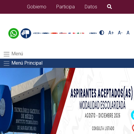
/usr/bin/ruby /www/wwwroot/sjuanrio.tecnm.mx/api/article.rb
Gobierno
Participa
Datos
B�squeda
alumnos/residenciasSalida del comando:
A+
A-
A
Menú
Menú Principal