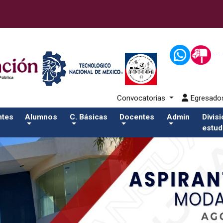
alumnos/residenciasSalida del comando:
Convocatorias
Egresad
ntes
Alumnos
C. Básicas
Docentes
Admin
Divis
estud