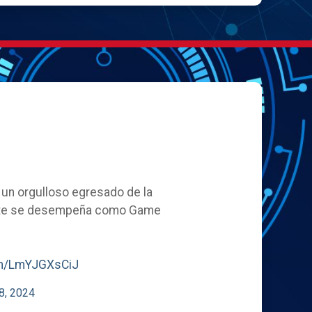
, un orgulloso egresado de la
ente se desempeña como Game
com/LmYJGXsCiJ
8, 2024