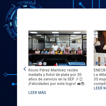
 Martínez recibe
ENECB-CEA 2025: Arrancamos
tol de plata por 30
La élite del ITSJR inicia la batalla.
icio en la SEP 🎉👏
35 mujeres y 32 hombres
 por este logro! 💼📚
compiten. Somos sede nacional
LEER MÁS