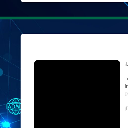
¡
T
I
D
¡
—