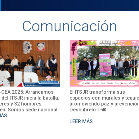
Comunicación
El ITSJR transforma sus
El TecNM San Juan de
espacios con murales y tequio,
impulsa su internacio
promoviendo paz y prevención.
con la participación d
Descúbrelo ✨🕊
Rosalío en un curso 
perfeccionamiento de
LEER MÁS
LEER MÁS