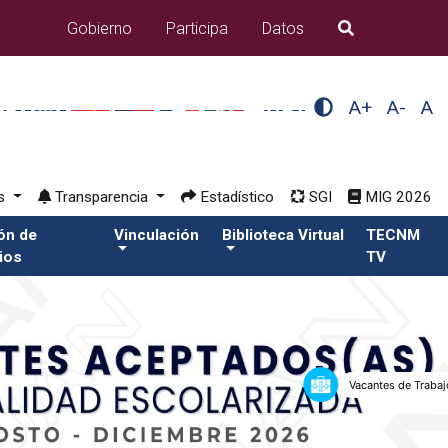
Gobierno
Participa
Datos
B�squeda
A+
A-
A
os
Transparencia
Estadístico
SGI
MIG 2026
ión de
Vinculación
Biblioteca Virtual
TECNM
ios
TV