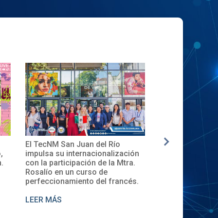
l Río
✨🎓Toma de Protesta del Comité
La nuev
nalización
Local del XXXII ENECB-CEA 2025
inicia 
e la Mtra.
en el TecNM San Juan del Río
Descubr
de
de Cur
l francés.
LEER MÁS
LEER 