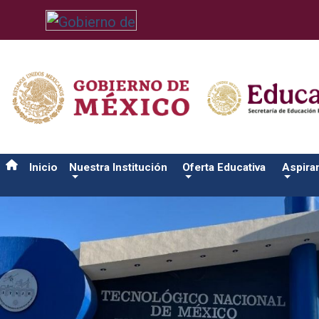
/usr/bin/ruby /www/wwwroot/sjuanrio.tecnm.mx/api/article.rb 
Inicio
Nuestra Institución
Oferta Educativa
Aspira