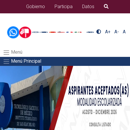
/usr/bin/ruby /www/wwwroot/sjuanrio.tecnm.mx/api/article.rb
Gobierno
Participa
Datos
B�squeda
alumnos/residenciasSalida del comando:
A+
A-
A
Menú
Menú Principal