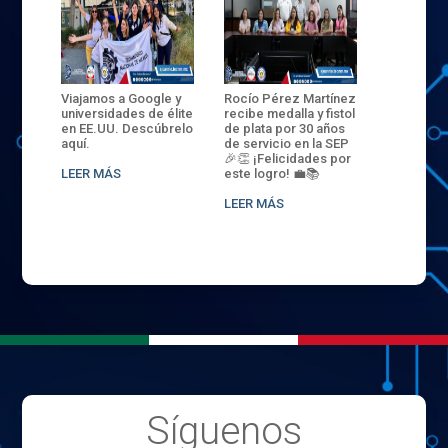
ANZA
Viajamos a Google y
Rocío Pérez Martínez
ENECB-CE
,
universidades de élite
recibe medalla y fistol
Arrancamo
EN EL
en EE.UU. Descúbrelo
de plata por 30 años
del ITSJR i
L
aquí.
de servicio en la SEP
batalla. 3
NCE
🎉👏 ¡Felicidades por
32 hombr
LEER MÁS
este logro! 💼📚
compiten
.
sede naci
LEER MÁS
LEER MÁS
Síguenos