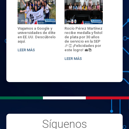
ANZA
Viajamos a Google y
Rocío Pérez Martínez
ENECB-CE
,
universidades de élite
recibe medalla y fistol
Arrancamo
EN EL
en EE.UU. Descúbrelo
de plata por 30 años
del ITSJR i
L
aquí.
de servicio en la SEP
batalla. 3
NCE
🎉👏 ¡Felicidades por
32 hombr
LEER MÁS
este logro! 💼📚
compiten
.
sede naci
LEER MÁS
LEER MÁS
Síguenos