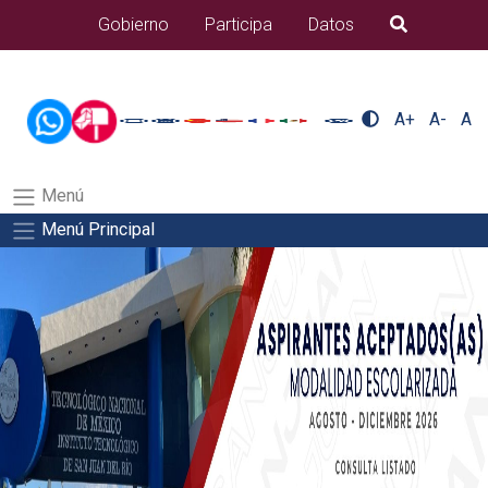
/usr/bin/ruby /www/wwwroot/sjuanrio.tecnm.mx/api/article.rb
Gobierno
Participa
Datos
B�squeda
alumnos/residenciasSalida del comando:
A+
A-
A
Menú
Menú Principal