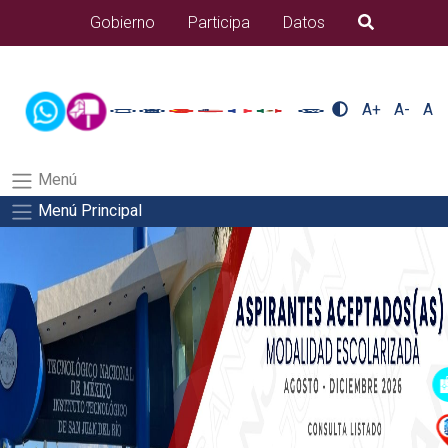
/usr/bin/ruby /www/wwwroot/sjuanrio.tecnm.mx/api/article.rb
Gobierno
Participa
Datos
B�squeda
alumnos/residenciasSalida del comando:
A+
A-
A
Menú
Menú Principal