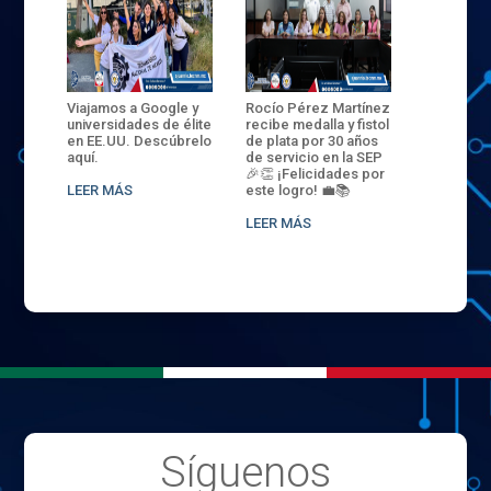
ANZA
Viajamos a Google y
Rocío Pérez Martínez
ENECB-CE
,
universidades de élite
recibe medalla y fistol
Arrancamo
EN EL
en EE.UU. Descúbrelo
de plata por 30 años
del ITSJR i
L
aquí.
de servicio en la SEP
batalla. 3
NCE
🎉👏 ¡Felicidades por
32 hombr
LEER MÁS
este logro! 💼📚
compiten
.
sede naci
LEER MÁS
LEER MÁS
Síguenos