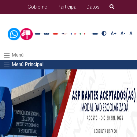
/usr/bin/ruby /www/wwwroot/sjuanrio.tecnm.mx/api/article.rb
Gobierno
Participa
Datos
B�squeda
alumnos/residenciasSalida del comando:
A+
A-
A
Menú
Menú Principal