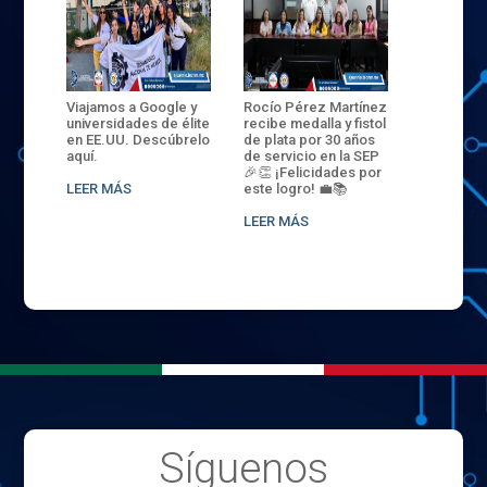
ANZA
Viajamos a Google y
Rocío Pérez Martínez
ENECB-CE
,
universidades de élite
recibe medalla y fistol
Arrancamo
EN EL
en EE.UU. Descúbrelo
de plata por 30 años
del ITSJR i
L
aquí.
de servicio en la SEP
batalla. 3
NCE
🎉👏 ¡Felicidades por
32 hombr
LEER MÁS
este logro! 💼📚
compiten
.
sede naci
LEER MÁS
LEER MÁS
Síguenos