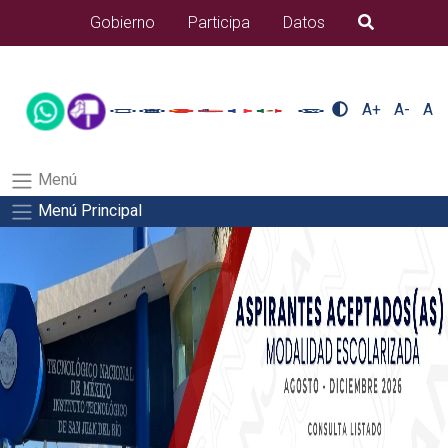
/usr/bin/ruby /www/wwwroot/sjuanrio.tecnm.mx/api/article.rb
Gobierno
Participa
Datos
B�squeda
alumnos/residenciasSalida del comando:
A+
A-
A
Menú
Menú Principal