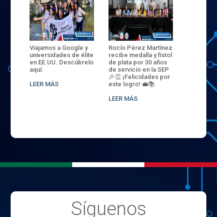
ANZA
Viajamos a Google y
Rocío Pérez Martínez
ENECB-CE
,
universidades de élite
recibe medalla y fistol
Arrancamo
EN EL
en EE.UU. Descúbrelo
de plata por 30 años
del ITSJR i
L
aquí.
de servicio en la SEP
batalla. 3
NCE
🎉👏 ¡Felicidades por
32 hombr
LEER MÁS
este logro! 💼📚
compiten
.
sede naci
LEER MÁS
LEER MÁS
Síguenos