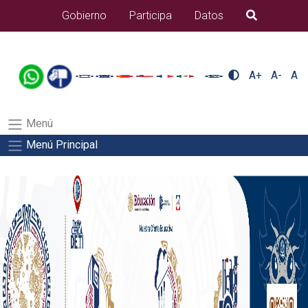
/usr/bin/ruby /www/wwwroot/sjuanrio.tecnm.mx/api/article.rb
Gobierno
Participa
Datos
B�squeda
alumnos/residenciasSalida del comando:
A+
A-
A
Menú
Menú Principal