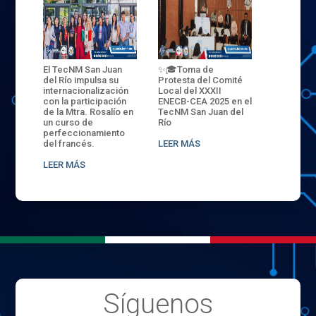
rma
El TecNM San Juan
✨🎓Toma de
La nueva 
n
del Río impulsa su
Protesta del Comité
de águilas
internacionalización
Local del XXXII
Tec San J
 y
con la participación
ENECB-CEA 2025 en el
Descubre 
de la Mtra. Rosalío en
TecNM San Juan del
Ceremonia
un curso de
Río
de Cursos
perfeccionamiento
del francés.
LEER MÁS
LEER MÁS
LEER MÁS
Síguenos