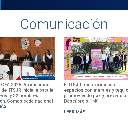
Comunicación
CEA 2025: Arrancamos
El ITSJR transforma sus
e del ITSJR inicia la batalla.
espacios con murales y tequio
eres y 32 hombres
promoviendo paz y prevención
en. Somos sede nacional
Descúbrelo ✨🕊
MÁS
LEER MÁS