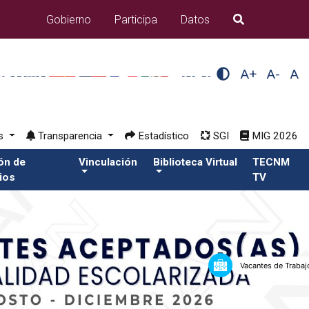
Gobierno
Participa
Datos
B�squeda
A+
A-
A
os
Transparencia
Estadístico
SGI
MIG 2026
ión de
Vinculación
Biblioteca Virtual
TECNM
ios
TV