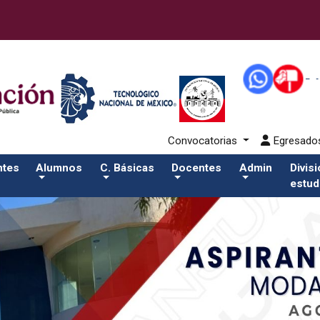
alumnos/residenciasSalida del comando:
Convocatorias
Egresad
ntes
Alumnos
C. Básicas
Docentes
Admin
Divis
estud