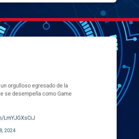
, un orgulloso egresado de la
ente se desempeña como Game
com/LmYJGXsCiJ
8, 2024