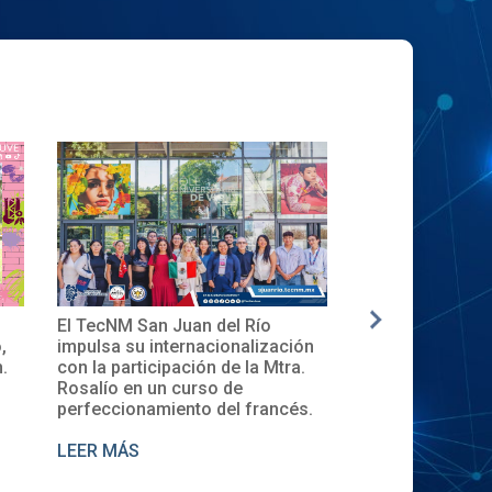
El TecNM San Juan del Río
✨🎓Toma de Pro
,
impulsa su internacionalización
Local del XXXII
.
con la participación de la Mtra.
en el TecNM San
Rosalío en un curso de
perfeccionamiento del francés.
LEER MÁS
LEER MÁS