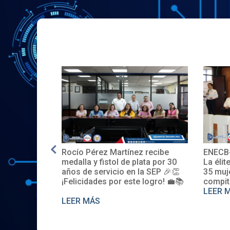
Rocío Pérez Martínez recibe
ENECB-
e en EE.UU.
medalla y fistol de plata por 30
La élit
años de servicio en la SEP 🎉👏
35 muj
¡Felicidades por este logro! 💼📚
compit
LEER 
LEER MÁS