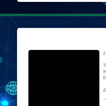
¡
T
I
D
¡
—