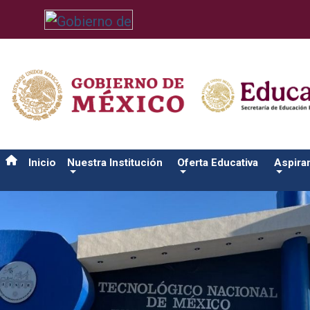
/usr/bin/ruby /www/wwwroot/sjuanrio.tecnm.mx/api/article.rb 
Inicio
Nuestra Institución
Oferta Educativa
Aspira