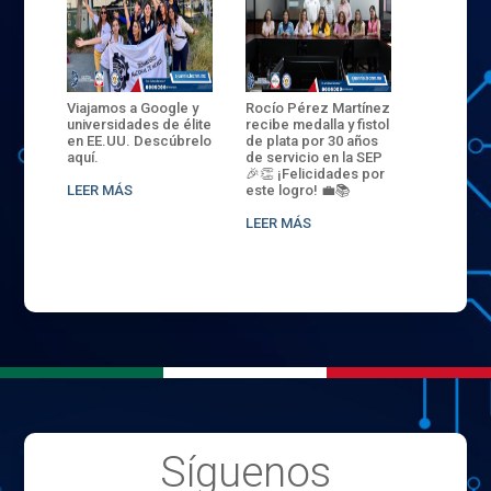
ANZA
Viajamos a Google y
Rocío Pérez Martínez
ENECB-CE
,
universidades de élite
recibe medalla y fistol
Arrancamo
EN EL
en EE.UU. Descúbrelo
de plata por 30 años
del ITSJR i
L
aquí.
de servicio en la SEP
batalla. 3
NCE
🎉👏 ¡Felicidades por
32 hombr
LEER MÁS
este logro! 💼📚
compiten
.
sede naci
LEER MÁS
LEER MÁS
Síguenos