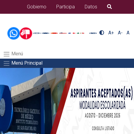
/usr/bin/ruby /www/wwwroot/sjuanrio.tecnm.mx/api/article.rb
Gobierno
Participa
Datos
B�squeda
alumnos/residenciasSalida del comando:
A+
A-
A
Menú
Menú Principal