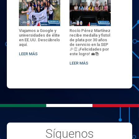
ANZA
Viajamos a Google y
Rocío Pérez Martínez
ENECB-CE
,
universidades de élite
recibe medalla y fistol
Arrancamo
EN EL
en EE.UU. Descúbrelo
de plata por 30 años
del ITSJR i
L
aquí.
de servicio en la SEP
batalla. 3
NCE
🎉👏 ¡Felicidades por
32 hombr
LEER MÁS
este logro! 💼📚
compiten
.
sede naci
LEER MÁS
LEER MÁS
Síguenos