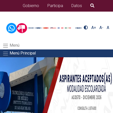
/usr/bin/ruby /www/wwwroot/sjuanrio.tecnm.mx/api/article.rb
Gobierno
Participa
Datos
B�squeda
alumnos/residenciasSalida del comando:
A+
A-
A
Menú
Menú Principal