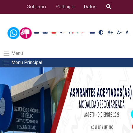
/usr/bin/ruby /www/wwwroot/sjuanrio.tecnm.mx/api/article.rb
Gobierno
Participa
Datos
B�squeda
alumnos/residenciasSalida del comando:
A+
A-
A
Menú
Menú Principal