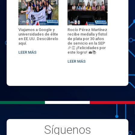
ANZA
Viajamos a Google y
Rocío Pérez Martínez
ENECB-CE
,
universidades de élite
recibe medalla y fistol
Arrancamo
EN EL
en EE.UU. Descúbrelo
de plata por 30 años
del ITSJR i
L
aquí.
de servicio en la SEP
batalla. 3
NCE
🎉👏 ¡Felicidades por
32 hombr
LEER MÁS
este logro! 💼📚
compiten
.
sede naci
LEER MÁS
LEER MÁS
Síguenos