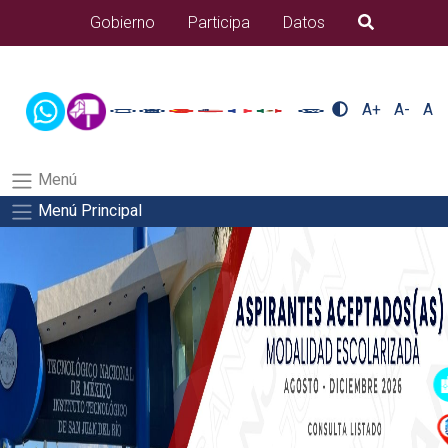
/usr/bin/ruby /www/wwwroot/sjuanrio.tecnm.mx/api/article.rb
Gobierno
Participa
Datos
B�squeda
alumnos/residenciasSalida del comando:
A+
A-
A
Menú
Menú Principal