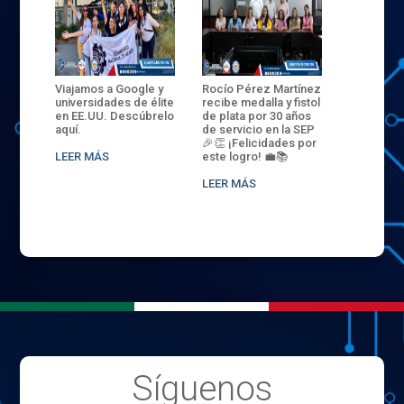
ANZA
Viajamos a Google y
Rocío Pérez Martínez
ENECB-CE
,
universidades de élite
recibe medalla y fistol
Arrancamo
EN EL
en EE.UU. Descúbrelo
de plata por 30 años
del ITSJR i
L
aquí.
de servicio en la SEP
batalla. 3
NCE
🎉👏 ¡Felicidades por
32 hombr
LEER MÁS
este logro! 💼📚
compiten
.
sede naci
LEER MÁS
LEER MÁS
Síguenos