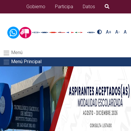
/usr/bin/ruby /www/wwwroot/sjuanrio.tecnm.mx/api/article.rb
Gobierno
Participa
Datos
B�squeda
alumnos/residenciasSalida del comando:
A+
A-
A
Menú
Menú Principal