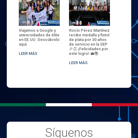
ANZA
Viajamos a Google y
Rocío Pérez Martínez
ENECB-CE
,
universidades de élite
recibe medalla y fistol
Arrancamo
EN EL
en EE.UU. Descúbrelo
de plata por 30 años
del ITSJR i
L
aquí.
de servicio en la SEP
batalla. 3
NCE
🎉👏 ¡Felicidades por
32 hombr
LEER MÁS
este logro! 💼📚
compiten
.
sede naci
LEER MÁS
LEER MÁS
Síguenos