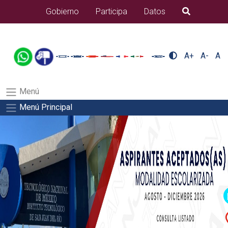
/usr/bin/ruby /www/wwwroot/sjuanrio.tecnm.mx/api/article.rb 42-
Gobierno
Participa
Datos
B�squeda
aspirantes/apiSalida del comando:
A+
A-
A
Menú
Menú Principal