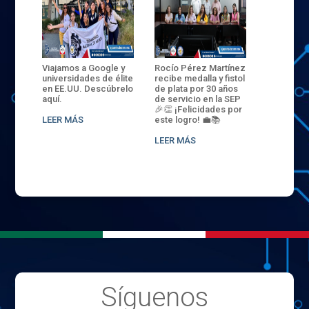
ANZA
Viajamos a Google y
Rocío Pérez Martínez
ENECB-CE
,
universidades de élite
recibe medalla y fistol
Arrancamo
EN EL
en EE.UU. Descúbrelo
de plata por 30 años
del ITSJR i
L
aquí.
de servicio en la SEP
batalla. 3
NCE
🎉👏 ¡Felicidades por
32 hombr
LEER MÁS
este logro! 💼📚
compiten
.
sede naci
LEER MÁS
LEER MÁS
Síguenos