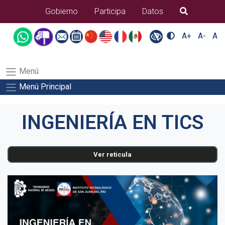
B�squeda
Gobierno
Participa
Datos
A+
A-
A
Menú
Menú Principal
INGENIERÍA EN TICS
Ver reticula