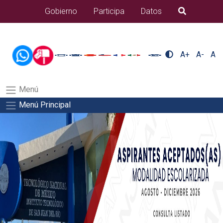
/usr/bin/ruby /www/wwwroot/sjuanrio.tecnm.mx/api/article.rb 42-
Gobierno
Participa
Datos
B�squeda
aspirantes/apiSalida del comando:
A+
A-
A
Menú
Menú Principal