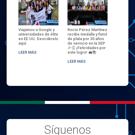
ANZA
Viajamos a Google y
Rocío Pérez Martínez
ENECB-CE
,
universidades de élite
recibe medalla y fistol
Arrancamo
EN EL
en EE.UU. Descúbrelo
de plata por 30 años
del ITSJR i
L
aquí.
de servicio en la SEP
batalla. 3
NCE
🎉👏 ¡Felicidades por
32 hombr
LEER MÁS
este logro! 💼📚
compiten
.
sede naci
LEER MÁS
LEER MÁS
Síguenos