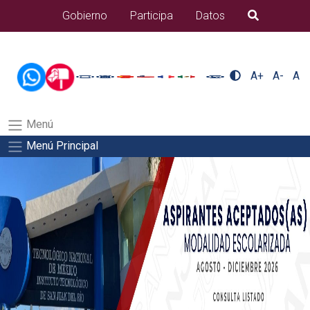
/usr/bin/ruby /www/wwwroot/sjuanrio.tecnm.mx/api/article.rb 42-
Gobierno
Participa
Datos
B�squeda
aspirantes/apiSalida del comando:
A+
A-
A
Menú
Menú Principal