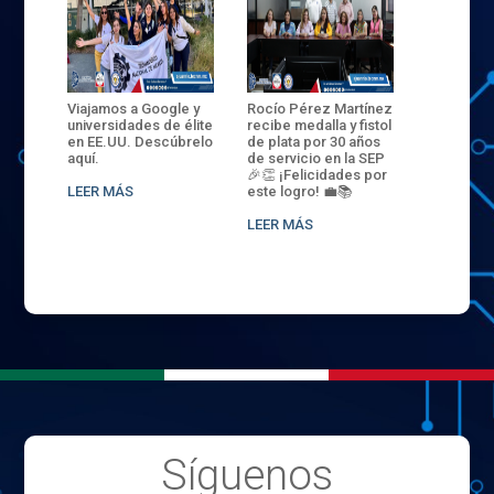
ANZA
Viajamos a Google y
Rocío Pérez Martínez
ENECB-CE
,
universidades de élite
recibe medalla y fistol
Arrancamo
EN EL
en EE.UU. Descúbrelo
de plata por 30 años
del ITSJR i
L
aquí.
de servicio en la SEP
batalla. 3
NCE
🎉👏 ¡Felicidades por
32 hombr
LEER MÁS
este logro! 💼📚
compiten
.
sede naci
LEER MÁS
LEER MÁS
Síguenos