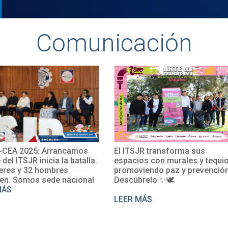
Comunicación
2025: Arrancamos
El ITSJR transforma sus
TSJR inicia la batalla.
espacios con murales y tequio,
y 32 hombres
promoviendo paz y prevención.
omos sede nacional
Descúbrelo ✨🕊
LEER MÁS