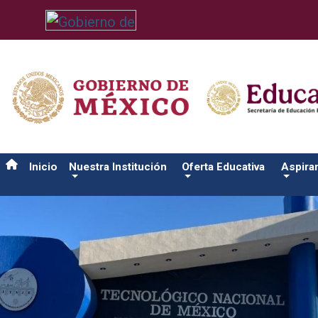
/usr/bin/ruby /www/wwwroot/sjuanrio.tecnm.mx/api/article.rb 
Inicio
Nuestra Institución
Oferta Educativa
Aspira