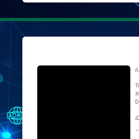
¡
T
I
D
¡
—