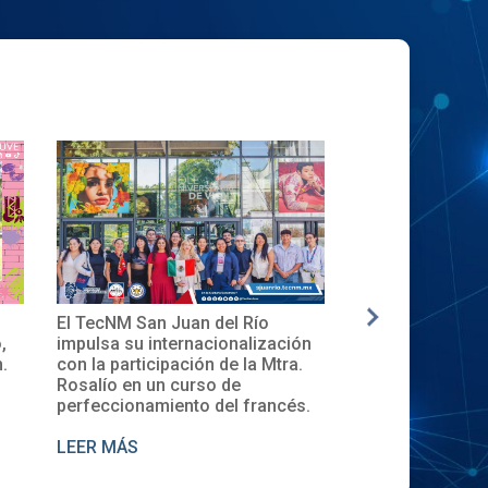
El TecNM San Juan del Río
✨🎓Toma de Protesta
impulsa su internacionalización
Local del XXXII ENEC
con la participación de la Mtra.
en el TecNM San Juan
Rosalío en un curso de
perfeccionamiento del francés.
LEER MÁS
LEER MÁS