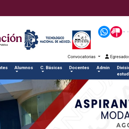
42-aspirantes/apiSalida del comando:
Convocatorias
Egresad
ntes
Alumnos
C. Básicas
Docentes
Admin
Divis
estud