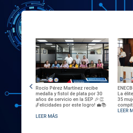
Rocío Pérez Martínez recibe
ENECB-CEA 
E.UU.
medalla y fistol de plata por 30
La élite del I
años de servicio en la SEP 🎉👏
35 mujeres 
¡Felicidades por este logro! 💼📚
compiten. S
LEER MÁS
LEER MÁS