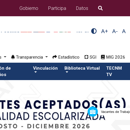
Gobierno
Participa
Datos
B�squeda
A+
A-
A
os
Transparencia
Estadístico
SGI
MIG 2026
ión de
Vinculación
Biblioteca Virtual
TECNM
ios
TV