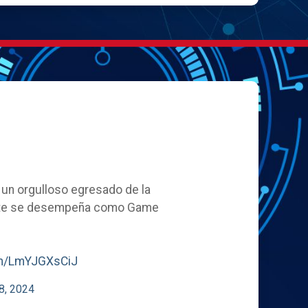
, un orgulloso egresado de la
ente se desempeña como Game
com/LmYJGXsCiJ
8, 2024