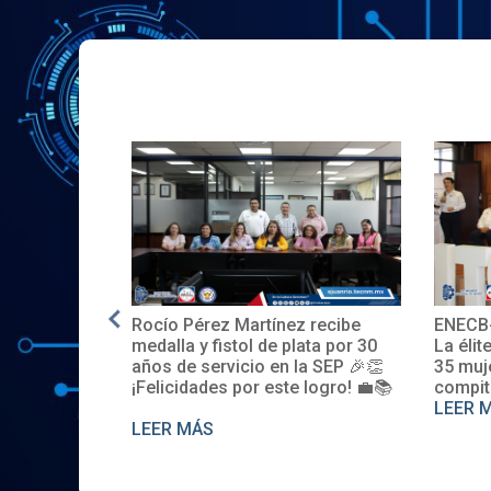
Rocío Pérez Martínez recibe
ENECB-
e en EE.UU.
medalla y fistol de plata por 30
La élit
años de servicio en la SEP 🎉👏
35 muj
¡Felicidades por este logro! 💼📚
compit
LEER 
LEER MÁS