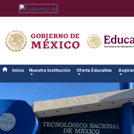
/usr/bin/ruby /www/wwwroot/sjuanrio.tecnm.mx/api/article.rb 
Inicio
Nuestra Institución
Oferta Educativa
Aspira