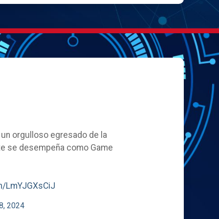
, un orgulloso egresado de la
ente se desempeña como Game
com/LmYJGXsCiJ
8, 2024