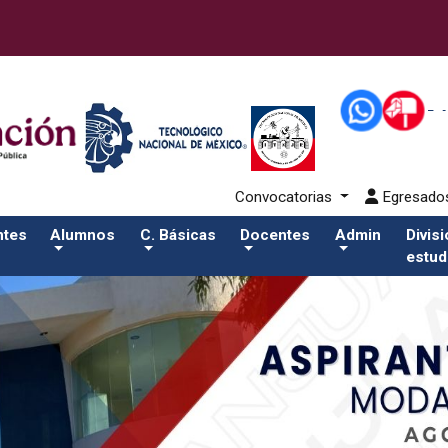
80-eventos/pdfSalida del comando:
Convocatorias
Egresad
ntes
Alumnos
C. Básicas
Docentes
Admin
Divis
estud