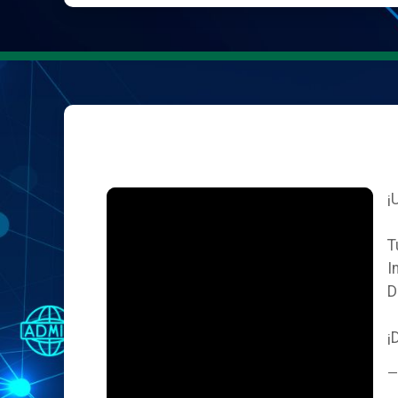
¡
T
I
D
¡
—