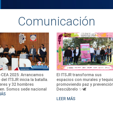
Comunicación
CEA 2025: Arrancamos
El ITSJR transforma sus
e del ITSJR inicia la batalla.
espacios con murales y tequio
eres y 32 hombres
promoviendo paz y prevención
en. Somos sede nacional
Descúbrelo ✨🕊
MÁS
LEER MÁS