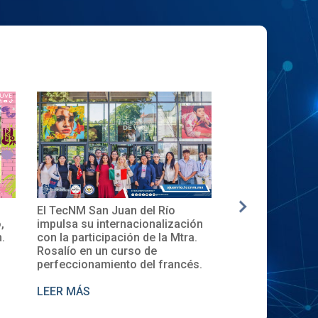
El TecNM San Juan del Río
✨🎓Toma de Pro
,
impulsa su internacionalización
Local del XXXII
.
con la participación de la Mtra.
en el TecNM San
Rosalío en un curso de
perfeccionamiento del francés.
LEER MÁS
LEER MÁS