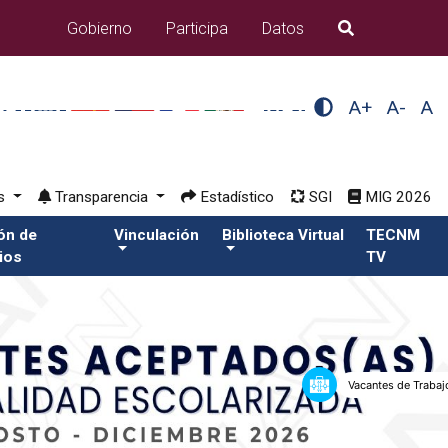
Gobierno
Participa
Datos
B�squeda
A+
A-
A
os
Transparencia
Estadístico
SGI
MIG 2026
ión de
Vinculación
Biblioteca Virtual
TECNM
ios
TV