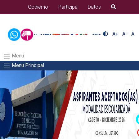
/usr/bin/ruby /www/wwwroot/sjuanrio.tecnm.mx/api/article.rb 80-
Gobierno
Participa
Datos
B�squeda
eventos/pdfSalida del comando:
A+
A-
A
Menú
Menú Principal