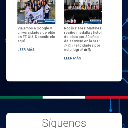
ANZA
Viajamos a Google y
Rocío Pérez Martínez
ENECB-CE
,
universidades de élite
recibe medalla y fistol
Arrancamo
EN EL
en EE.UU. Descúbrelo
de plata por 30 años
del ITSJR i
L
aquí.
de servicio en la SEP
batalla. 3
NCE
🎉👏 ¡Felicidades por
32 hombr
LEER MÁS
este logro! 💼📚
compiten
.
sede naci
LEER MÁS
LEER MÁS
Síguenos