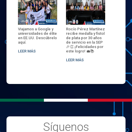
ANZA
Viajamos a Google y
Rocío Pérez Martínez
ENECB-CE
,
universidades de élite
recibe medalla y fistol
Arrancamo
EN EL
en EE.UU. Descúbrelo
de plata por 30 años
del ITSJR i
L
aquí.
de servicio en la SEP
batalla. 3
NCE
🎉👏 ¡Felicidades por
32 hombr
LEER MÁS
este logro! 💼📚
compiten
.
sede naci
LEER MÁS
LEER MÁS
Síguenos