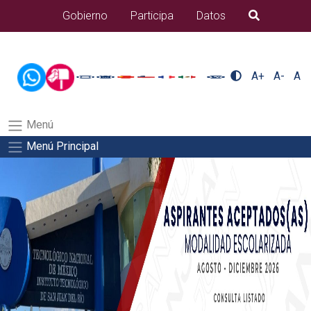
/usr/bin/ruby /www/wwwroot/sjuanrio.tecnm.mx/api/article.rb
Gobierno
Participa
Datos
B�squeda
alumnos/residenciasSalida del comando:
A+
A-
A
Menú
Menú Principal