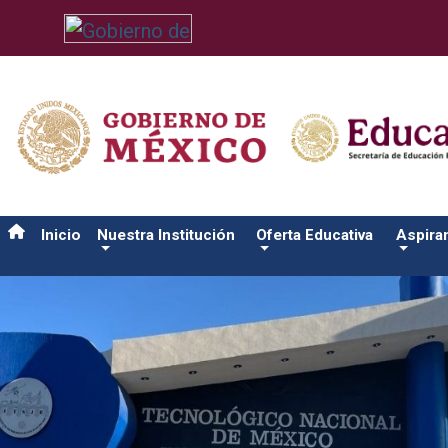
/usr/bin/ruby /www/wwwroot/sjuanrio.tecnm.mx/api/article.rb 4
Inicio
Nuestra Institución
Oferta Educativa
Aspira