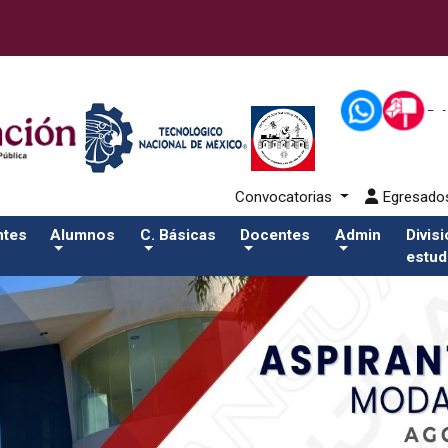
2-aspirantes/plantilla_tecnmSalida del comando:
Convocatorias
Egresad
ntes
Alumnos
C. Básicas
Docentes
Admin
Divis
estud