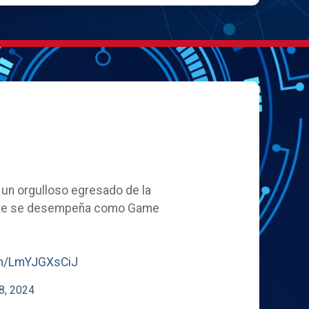
, un orgulloso egresado de la
ente se desempeña como Game
com/LmYJGXsCiJ
8, 2024