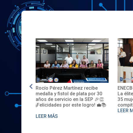
Rocío Pérez Martínez recibe
ENECB-
 en EE.UU.
medalla y fistol de plata por 30
La élite
años de servicio en la SEP 🎉👏
35 muje
¡Felicidades por este logro! 💼📚
compite
LEER M
LEER MÁS