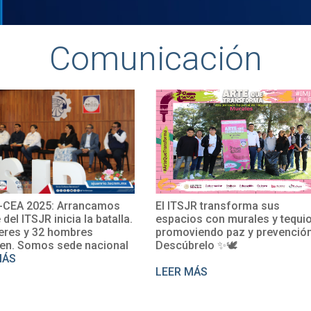
Comunicación
CEA 2025: Arrancamos
El ITSJR transforma sus
 del ITSJR inicia la batalla.
espacios con murales y tequio
res y 32 hombres
promoviendo paz y prevención
n. Somos sede nacional
Descúbrelo ✨🕊
ÁS
LEER MÁS