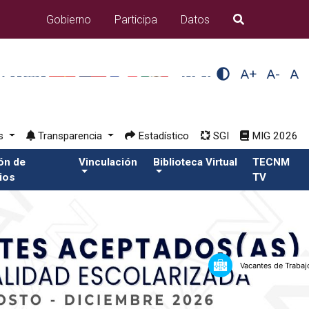
Gobierno
Participa
Datos
B�squeda
A+
A-
A
os
Transparencia
Estadístico
SGI
MIG 2026
ión de
Vinculación
Biblioteca Virtual
TECNM
ios
TV