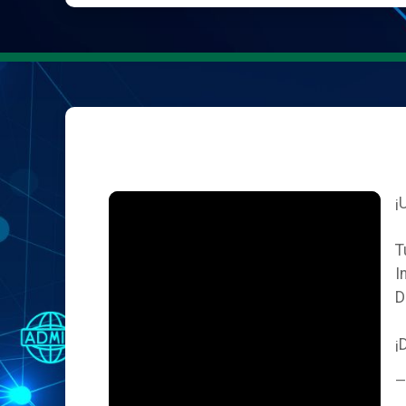
¡
T
I
D
¡
—