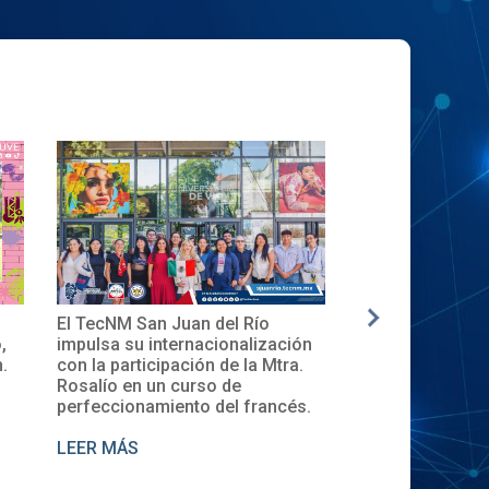
El TecNM San Juan del Río
✨🎓Toma de Prot
,
impulsa su internacionalización
Local del XXXII
.
con la participación de la Mtra.
en el TecNM San 
Rosalío en un curso de
perfeccionamiento del francés.
LEER MÁS
LEER MÁS