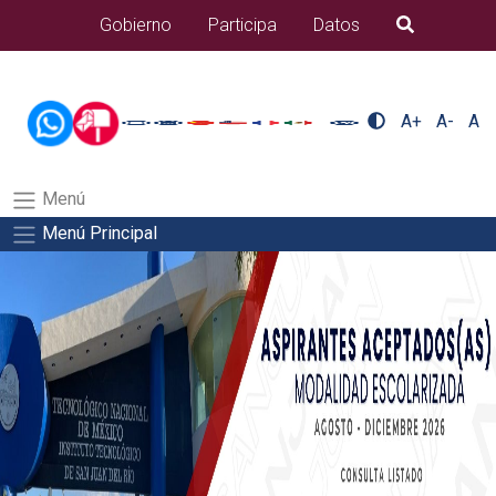
/usr/bin/ruby /www/wwwroot/sjuanrio.tecnm.mx/api/article.rb
Gobierno
Participa
Datos
B�squeda
nuestra/nuestra-2Salida del comando:
A+
A-
A
Menú
Menú Principal