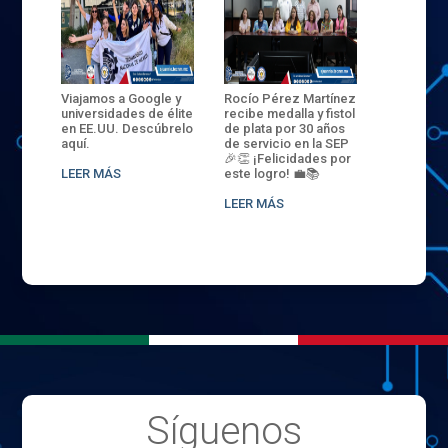
ANZA
Viajamos a Google y
Rocío Pérez Martínez
ENECB-CE
,
universidades de élite
recibe medalla y fistol
Arrancamo
EN EL
en EE.UU. Descúbrelo
de plata por 30 años
del ITSJR i
L
aquí.
de servicio en la SEP
batalla. 3
NCE
🎉👏 ¡Felicidades por
32 hombr
LEER MÁS
este logro! 💼📚
compiten
.
sede naci
LEER MÁS
LEER MÁS
Síguenos