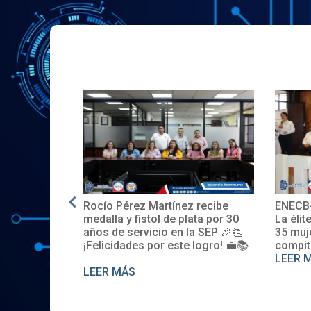
ez recibe
ENECB-CEA 2025: Arrancamos
El IT
plata por 30
La élite del ITSJR inicia la batalla.
espac
 la SEP 🎉👏
35 mujeres y 32 hombres
promo
e logro! 💼📚
compiten. Somos sede nacional
Descú
LEER MÁS
LEER