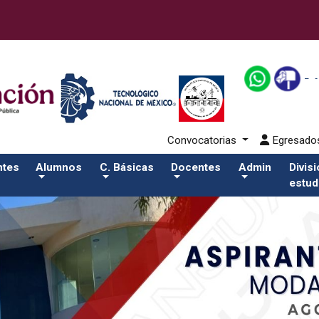
nuestra/nuestra-2Salida del comando:
Convocatorias
Egresad
ntes
Alumnos
C. Básicas
Docentes
Admin
Divis
estud