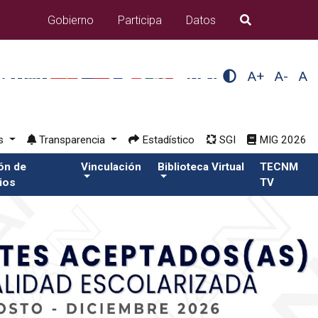
Gobierno
Participa
Datos
B�squeda
A+
A-
A
os
Transparencia
Estadístico
SGI
MIG 2026
ión de
Vinculación
Biblioteca Virtual
TECNM
ios
TV