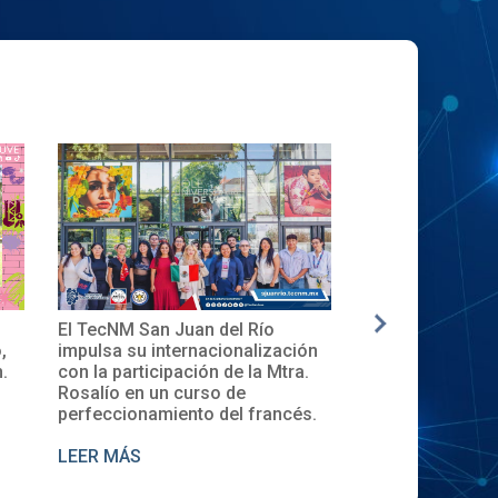
✨🎓Toma de Protesta del Comité
La nueva gener
ión
Local del XXXII ENECB-CEA 2025
inicia en el Te
a.
en el TecNM San Juan del Río
Descubre la Ce
de Cursos 202
és.
LEER MÁS
LEER MÁS