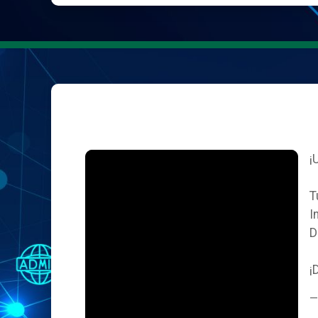
¡
T
I
D
¡
—