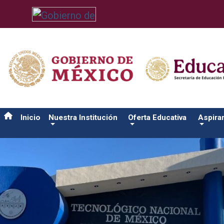
/usr/bin/ruby /www/wwwroot/sjuanrio.tecnm.mx/api/article.rb 
Inicio
Nuestra Institución
Oferta Educativa
Aspira