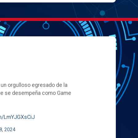
, un orgulloso egresado de la
ente se desempeña como Game
com/LmYJGXsCiJ
8, 2024