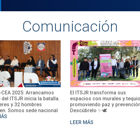
Comunicación
SJR transforma sus
El TecNM San Juan del Río
ios con murales y tequio,
impulsa su internacionalizac
viendo paz y prevención.
con la participación de la Mtr
brelo ✨🕊
Rosalío en un curso de
perfeccionamiento del franc
 MÁS
LEER MÁS