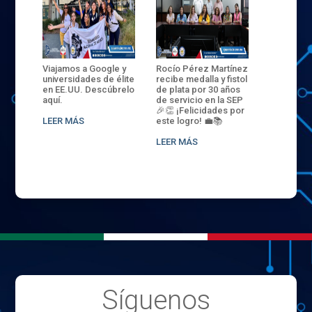
ANZA
Viajamos a Google y
Rocío Pérez Martínez
ENECB-CE
,
universidades de élite
recibe medalla y fistol
Arrancamo
EN EL
en EE.UU. Descúbrelo
de plata por 30 años
del ITSJR i
L
aquí.
de servicio en la SEP
batalla. 3
NCE
🎉👏 ¡Felicidades por
32 hombr
LEER MÁS
este logro! 💼📚
compiten
.
sede naci
LEER MÁS
LEER MÁS
Síguenos