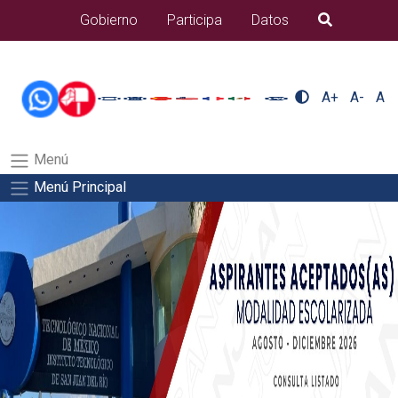
/usr/bin/ruby /www/wwwroot/sjuanrio.tecnm.mx/api/article.rb 42-
Gobierno
Participa
Datos
B�squeda
aspirantes/plantilla_tecnmSalida del comando:
A+
A-
A
Menú
Menú Principal