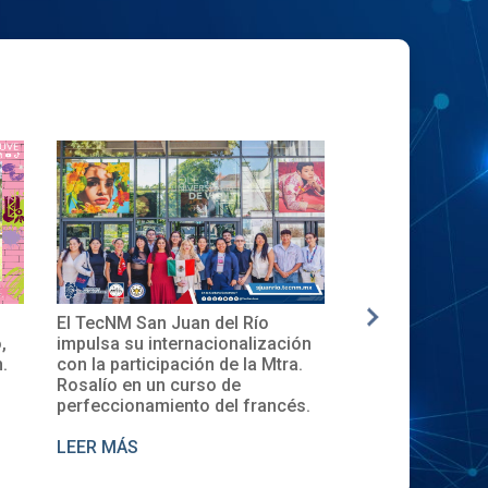
NM San Juan del Río
✨🎓Toma de Protesta del Com
a su internacionalización
Local del XXXII ENECB-CEA 2
participación de la Mtra.
en el TecNM San Juan del Río
o en un curso de
cionamiento del francés.
LEER MÁS
MÁS