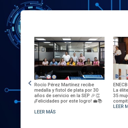
Rocío Pérez Martínez recibe
ENECB-CEA 2025: A
medalla y fistol de plata por 30
La élite del ITSJR inic
años de servicio en la SEP 🎉👏
35 mujeres y 32 hom
¡Felicidades por este logro! 💼📚
compiten. Somos se
LEER MÁS
LEER MÁS