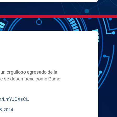
, un orgulloso egresado de la
ente se desempeña como Game
com/LmYJGXsCiJ
8, 2024