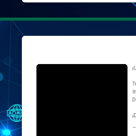
¡
T
I
D
¡
—