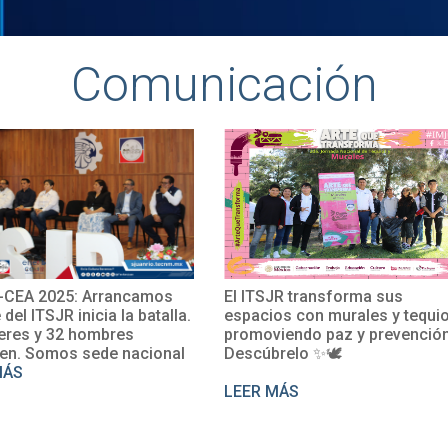
Comunicación
rrancamos
El ITSJR transforma sus
El Tec
ia la batalla.
espacios con murales y tequio,
impuls
bres
promoviendo paz y prevención.
con la 
de nacional
Descúbrelo ✨🕊
Rosalí
perfec
LEER MÁS
LEER 