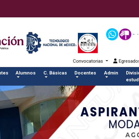
2-aspirantes/plantilla_tecnmSalida del comando:
Convocatorias
Egresad
ntes
Alumnos
C. Básicas
Docentes
Admin
Divis
estud