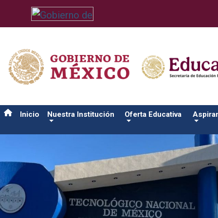
/usr/bin/ruby /www/wwwroot/sjuanrio.tecnm.mx/api/article.rb 4
Inicio
Nuestra Institución
Oferta Educativa
Aspira