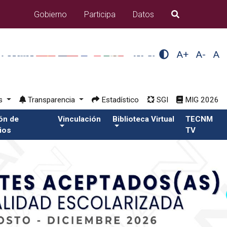
Gobierno
Participa
Datos
B�squeda
A+
A-
A
os
Transparencia
Estadístico
SGI
MIG 2026
ión de
Vinculación
Biblioteca Virtual
TECNM
ios
TV