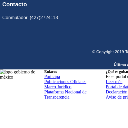
Contacto
Conmutador: (427)2724118
© Copyright 2019 T
Última 
Enlaces
¿Qué es gob.
Participa
Es el portal
Publicaciones Oficiales
Leer más
Marco Jurídico
Portal de da
Plataforma Nacional de
Declaración 
Transparencia
Aviso de pri
Aviso de pr
Términos y 
Política de 
Mapa de sit