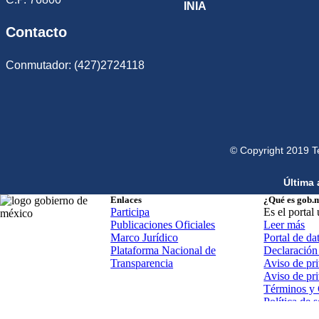
INIA
Contacto
Conmutador: (427)2724118
© Copyright 2019 T
Última 
Enlaces
¿Qué es gob.
Participa
Es el portal
Publicaciones Oficiales
Leer más
Marco Jurídico
Portal de da
Plataforma Nacional de
Declaración 
Transparencia
Aviso de pri
Aviso de pr
Términos y 
Política de 
Mapa de sit