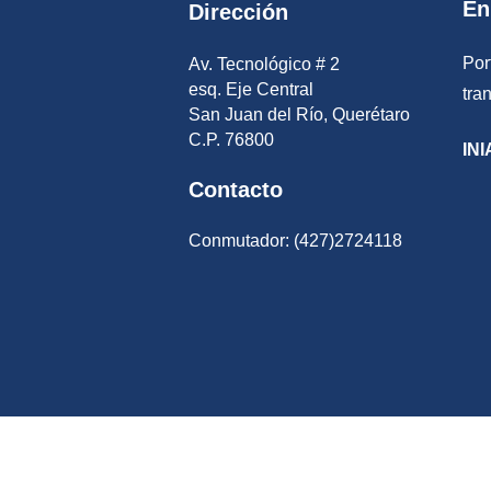
En
Dirección
Por
Av. Tecnológico # 2
esq. Eje Central
tra
San Juan del Río, Querétaro
C.P. 76800
INI
Contacto
Conmutador: (427)2724118
Enlaces
¿Qué 
Participa
Es el
Publicaciones Oficiales
Porta