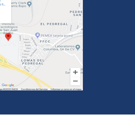
Denuncia contra servidores públicos
ás
Síguenos en