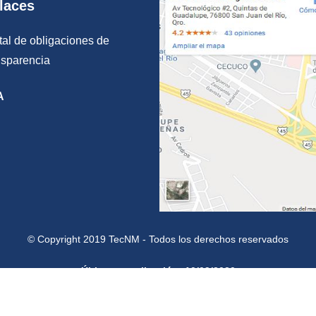
laces
tal de obligaciones de
nsparencia
A
© Copyright 2019 TecNM - Todos los derechos reservados
Última actualización: 10/09/2020
es gob.mx?
 portal único de trámites, información y participación ciudadana.
Leer m
l de datos abiertos