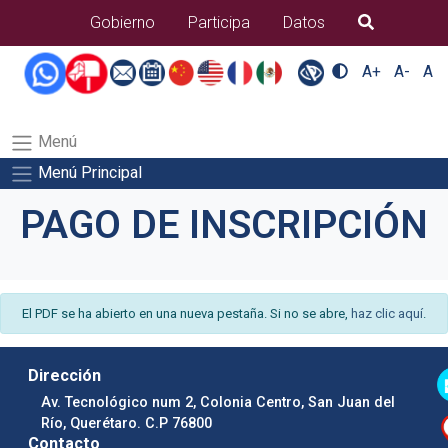
B�squeda
Gobierno
Participa
Datos
A+
A-
A
Menú
Menú Principal
PAGO DE INSCRIPCIÓN
El PDF se ha abierto en una nueva pestaña. Si no se abre,
haz clic aquí
.
Dirección
Av. Tecnológico num 2, Colonia Centro, San Juan del
Río, Querétaro. C.P 76800
Contacto