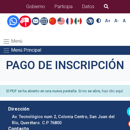
B�squeda
Gobierno
Participa
Datos
A+
A-
A
Menú
Menú Principal
PAGO DE INSCRIPCIÓN
El PDF se ha abierto en una nueva pestaña. Si no se abre,
haz clic aquí
.
Dirección
Av. Tecnológico num 2, Colonia Centro, San Juan del
Río, Querétaro. C.P 76800
Contacto