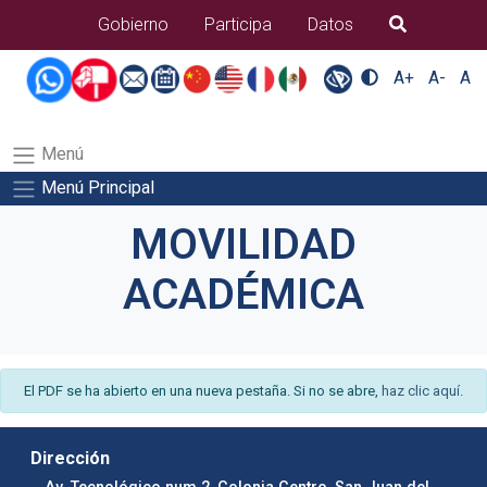
B�squeda
Gobierno
Participa
Datos
A+
A-
A
Menú
Menú Principal
MOVILIDAD
ACADÉMICA
El PDF se ha abierto en una nueva pestaña. Si no se abre,
haz clic aquí
.
Dirección
Av. Tecnológico num 2, Colonia Centro, San Juan del