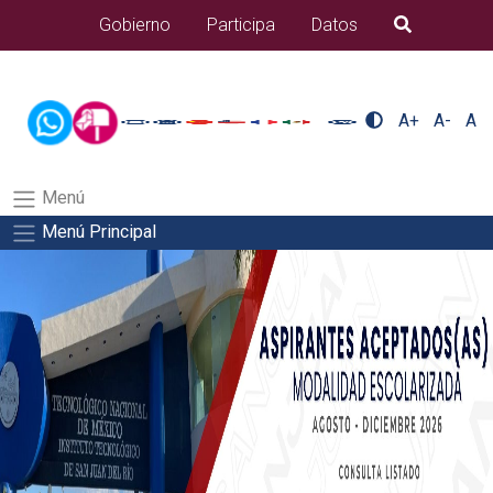
/usr/bin/ruby /www/wwwroot/sjuanrio.tecnm.mx/api/article.rb
Gobierno
Participa
Datos
B�squeda
docentes/pdfSalida del comando:
A+
A-
A
Menú
Menú Principal