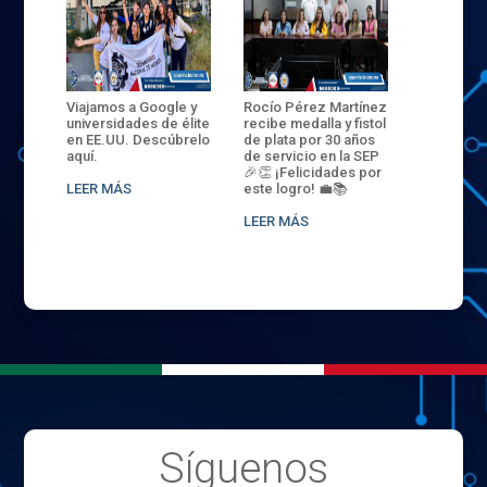
ANZA
Viajamos a Google y
Rocío Pérez Martínez
ENECB-CE
,
universidades de élite
recibe medalla y fistol
Arrancamo
EN EL
en EE.UU. Descúbrelo
de plata por 30 años
del ITSJR i
L
aquí.
de servicio en la SEP
batalla. 3
NCE
🎉👏 ¡Felicidades por
32 hombr
LEER MÁS
este logro! 💼📚
compiten
.
sede naci
LEER MÁS
LEER MÁS
Síguenos