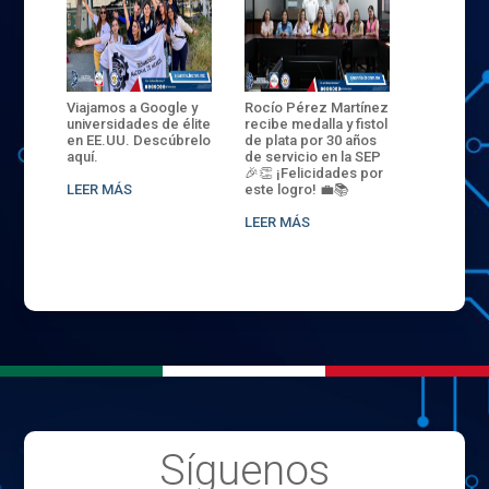
ANZA
Viajamos a Google y
Rocío Pérez Martínez
ENECB-CE
,
universidades de élite
recibe medalla y fistol
Arrancamo
EN EL
en EE.UU. Descúbrelo
de plata por 30 años
del ITSJR i
L
aquí.
de servicio en la SEP
batalla. 3
NCE
🎉👏 ¡Felicidades por
32 hombr
LEER MÁS
este logro! 💼📚
compiten
.
sede naci
LEER MÁS
LEER MÁS
Síguenos