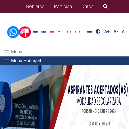
/usr/bin/ruby /www/wwwroot/sjuanrio.tecnm.mx/api/article.rb
Gobierno
Participa
Datos
B�squeda
docentes/pdfSalida del comando:
A+
A-
A
Menú
Menú Principal