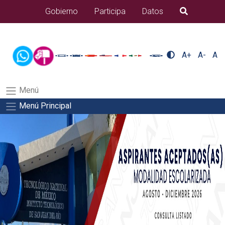
/usr/bin/ruby /www/wwwroot/sjuanrio.tecnm.mx/api/article.rb
Gobierno
Participa
Datos
B�squeda
docentes/pdfSalida del comando:
A+
A-
A
Menú
Menú Principal