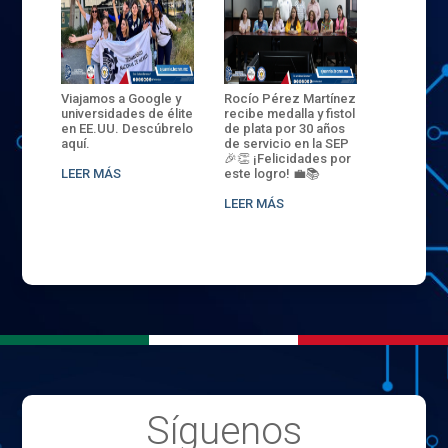
ANZA
Viajamos a Google y
Rocío Pérez Martínez
ENECB-CE
,
universidades de élite
recibe medalla y fistol
Arrancamo
EN EL
en EE.UU. Descúbrelo
de plata por 30 años
del ITSJR i
L
aquí.
de servicio en la SEP
batalla. 3
NCE
🎉👏 ¡Felicidades por
32 hombr
LEER MÁS
este logro! 💼📚
compiten
.
sede naci
LEER MÁS
LEER MÁS
Síguenos