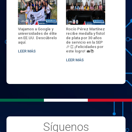
ANZA
Viajamos a Google y
Rocío Pérez Martínez
ENECB-CE
,
universidades de élite
recibe medalla y fistol
Arrancamo
EN EL
en EE.UU. Descúbrelo
de plata por 30 años
del ITSJR i
L
aquí.
de servicio en la SEP
batalla. 3
NCE
🎉👏 ¡Felicidades por
32 hombr
LEER MÁS
este logro! 💼📚
compiten
.
sede naci
LEER MÁS
LEER MÁS
Síguenos