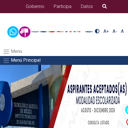
/usr/bin/ruby /www/wwwroot/sjuanrio.tecnm.mx/api/article.rb
Gobierno
Participa
Datos
B�squeda
docentes/pdfSalida del comando:
A+
A-
A
Menú
Menú Principal