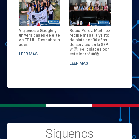
ANZA
Viajamos a Google y
Rocío Pérez Martínez
ENECB-CE
,
universidades de élite
recibe medalla y fistol
Arrancamo
EN EL
en EE.UU. Descúbrelo
de plata por 30 años
del ITSJR i
L
aquí.
de servicio en la SEP
batalla. 3
NCE
🎉👏 ¡Felicidades por
32 hombr
LEER MÁS
este logro! 💼📚
compiten
.
sede naci
LEER MÁS
LEER MÁS
Síguenos