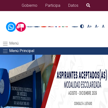
/usr/bin/ruby /www/wwwroot/sjuanrio.tecnm.mx/api/article.rb
Gobierno
Participa
Datos
B�squeda
docentes/pdfSalida del comando:
A+
A-
A
Menú
Menú Principal