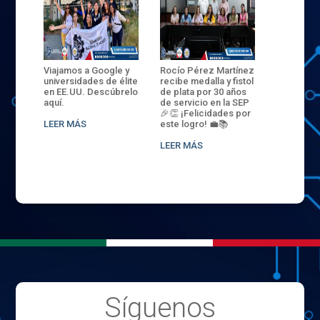
ANZA
Viajamos a Google y
Rocío Pérez Martínez
ENECB-CE
,
universidades de élite
recibe medalla y fistol
Arrancamo
EN EL
en EE.UU. Descúbrelo
de plata por 30 años
del ITSJR i
L
aquí.
de servicio en la SEP
batalla. 3
NCE
🎉👏 ¡Felicidades por
32 hombr
LEER MÁS
este logro! 💼📚
compiten
.
sede naci
LEER MÁS
LEER MÁS
Síguenos