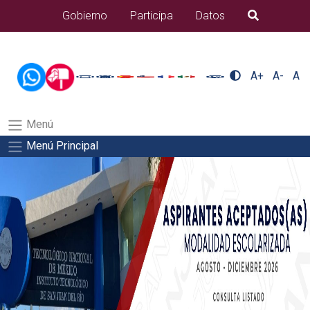
/usr/bin/ruby /www/wwwroot/sjuanrio.tecnm.mx/api/article.rb
Gobierno
Participa
Datos
B�squeda
docentes/pdfSalida del comando:
A+
A-
A
Menú
Menú Principal