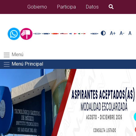
/usr/bin/ruby /www/wwwroot/sjuanrio.tecnm.mx/api/article.rb
Gobierno
Participa
Datos
B�squeda
docentes/pdfSalida del comando:
A+
A-
A
Menú
Menú Principal