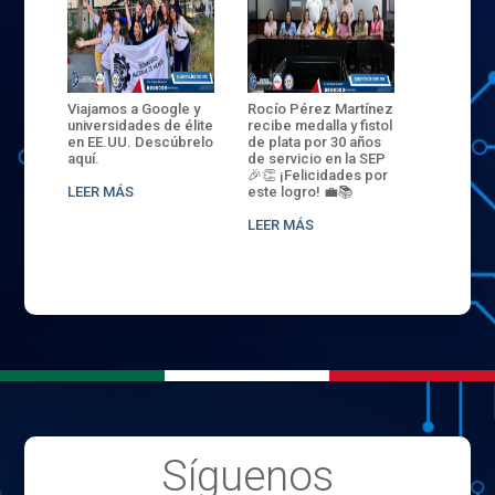
ANZA
Viajamos a Google y
Rocío Pérez Martínez
ENECB-CE
,
universidades de élite
recibe medalla y fistol
Arrancamo
EN EL
en EE.UU. Descúbrelo
de plata por 30 años
del ITSJR i
L
aquí.
de servicio en la SEP
batalla. 3
NCE
🎉👏 ¡Felicidades por
32 hombr
LEER MÁS
este logro! 💼📚
compiten
.
sede naci
LEER MÁS
LEER MÁS
Síguenos