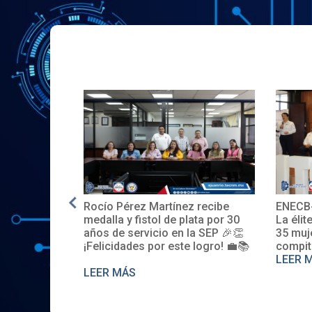
cío Pérez Martínez recibe
ENECB-CEA 2025: Arranc
alla y fistol de plata por 30
La élite del ITSJR inicia la 
os de servicio en la SEP 🎉👏
35 mujeres y 32 hombres
licidades por este logro! 💼📚
compiten. Somos sede na
LEER MÁS
ER MÁS