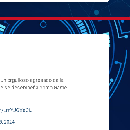
, un orgulloso egresado de la
ente se desempeña como Game
com/LmYJGXsCiJ
8, 2024