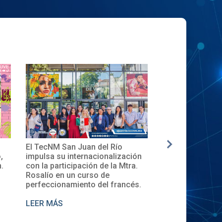
n Juan del Río
✨🎓Toma de Protesta del Comité
internacionalización
Local del XXXII ENECB-CEA 2025
cipación de la Mtra.
en el TecNM San Juan del Río
un curso de
miento del francés.
LEER MÁS