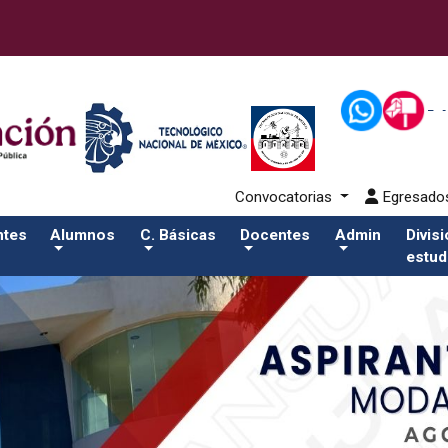
docentes/pdfSalida del comando:
Convocatorias
Egresad
ntes
Alumnos
C. Básicas
Docentes
Admin
Divis
estud