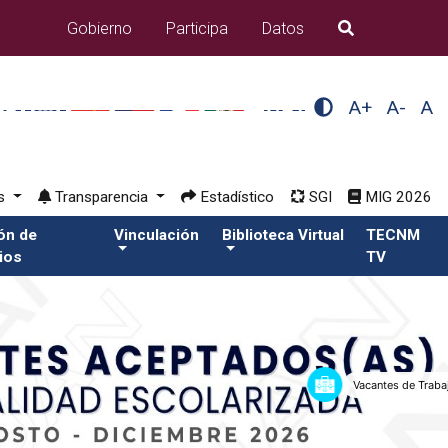
Gobierno
Participa
Datos
B�squeda
A+
A-
A
os
Transparencia
Estadístico
SGI
MIG 2026
ión de
Vinculación
Biblioteca Virtual
TECNM
ios
TV