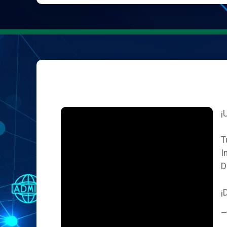
¡
T
I
D
¡
—