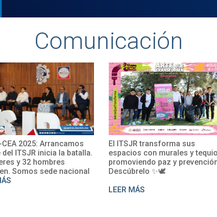
Comunicación
amos
El ITSJR transforma sus
El TecNM Sa
batalla.
espacios con murales y tequio,
impulsa su 
promoviendo paz y prevención.
con la parti
cional
Descúbrelo ✨🕊
Rosalío en 
perfecciona
LEER MÁS
LEER MÁS