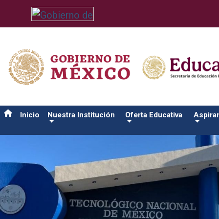
/usr/bin/ruby /www/wwwroot/sjuanrio.tecnm.mx/api/article.rb 
Inicio
Nuestra Institución
Oferta Educativa
Aspira