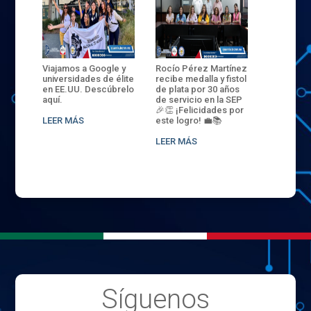
ANZA
Viajamos a Google y
Rocío Pérez Martínez
ENECB-CE
,
universidades de élite
recibe medalla y fistol
Arrancamo
EN EL
en EE.UU. Descúbrelo
de plata por 30 años
del ITSJR i
L
aquí.
de servicio en la SEP
batalla. 3
NCE
🎉👏 ¡Felicidades por
32 hombr
LEER MÁS
este logro! 💼📚
compiten
.
sede naci
LEER MÁS
LEER MÁS
Síguenos