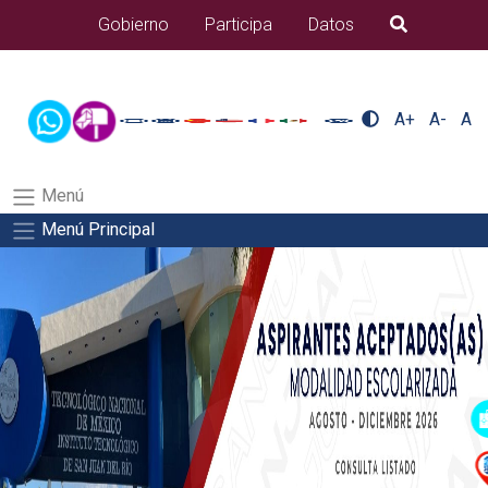
/usr/bin/ruby /www/wwwroot/sjuanrio.tecnm.mx/api/article.rb
Gobierno
Participa
Datos
B�squeda
docentes/pdfSalida del comando:
A+
A-
A
Menú
Menú Principal