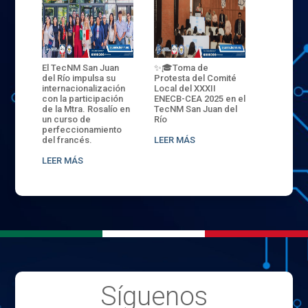
rma
El TecNM San Juan
✨🎓Toma de
La nueva 
n
del Río impulsa su
Protesta del Comité
de águilas
internacionalización
Local del XXXII
Tec San J
 y
con la participación
ENECB-CEA 2025 en el
Descubre 
de la Mtra. Rosalío en
TecNM San Juan del
Ceremonia
un curso de
Río
de Cursos
perfeccionamiento
del francés.
LEER MÁS
LEER MÁS
LEER MÁS
Síguenos