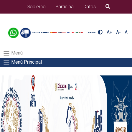
/usr/bin/ruby /www/wwwroot/sjuanrio.tecnm.mx/api/article.rb
Gobierno
Participa
Datos
B�squeda
docentes/pdfSalida del comando:
A+
A-
A
Menú
Menú Principal